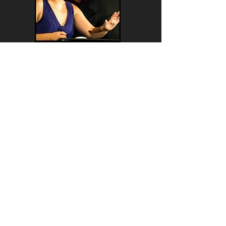
Le mercredi soir de 19h à 21h
Couvent Saint-Antoine
Cheffe de Choeur Julia Knecht
Au programme :
Musiques de films, chants sacrés, opéra
Le Royaume d'Awen...
ARTE LURI
arteluri2b@gmail.com